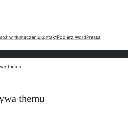
móż w tłumaczeniu
Kontakt
Pobierz WordPressa
tywa themu
atywa themu