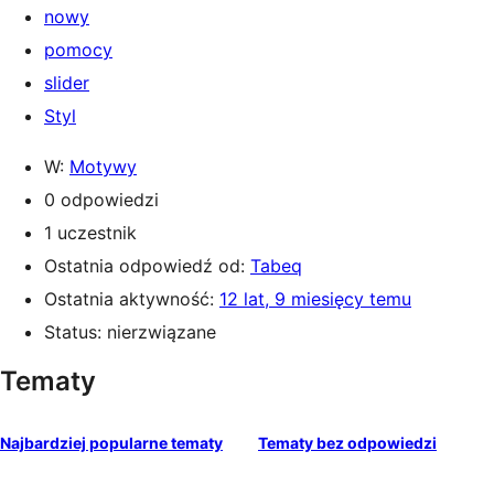
nowy
pomocy
slider
Styl
W:
Motywy
0 odpowiedzi
1 uczestnik
Ostatnia odpowiedź od:
Tabeq
Ostatnia aktywność:
12 lat, 9 miesięcy temu
Status: nierzwiązane
Tematy
Najbardziej popularne tematy
Tematy bez odpowiedzi