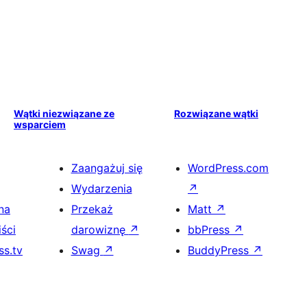
Wątki niezwiązane ze
Rozwiązane wątki
wsparciem
Zaangażuj się
WordPress.com
Wydarzenia
↗
na
Przekaż
Matt
↗
ści
darowiznę
↗
bbPress
↗
s.tv
Swag
↗
BuddyPress
↗