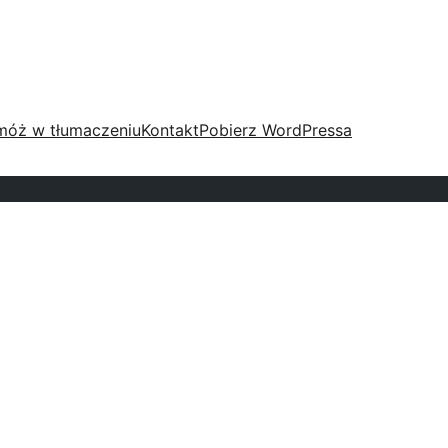
móż w tłumaczeniu
Kontakt
Pobierz WordPressa