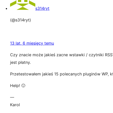
s314ryt
(@s314ryt)
13 lat, 6 miesięcy temu
Czy znacie może jakieś zacne wstawki / czytniki RSS? K
jest płatny.
Przetestowałem jakieś 15 polecanych pluginów WP, k
Help! 🙂
—
Karol