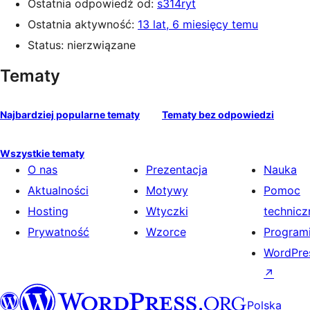
Ostatnia odpowiedź od:
s314ryt
Ostatnia aktywność:
13 lat, 6 miesięcy temu
Status: nierzwiązane
Tematy
Najbardziej popularne tematy
Tematy bez odpowiedzi
Wszystkie tematy
O nas
Prezentacja
Nauka
Aktualności
Motywy
Pomoc
Hosting
Wtyczki
technicz
Prywatność
Wzorce
Programi
WordPres
↗
Polska