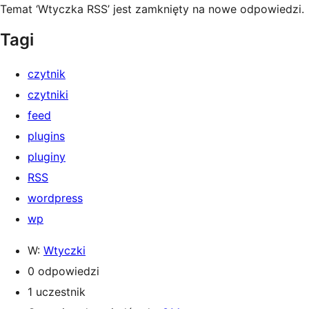
Temat ‘Wtyczka RSS’ jest zamknięty na nowe odpowiedzi.
Tagi
czytnik
czytniki
feed
plugins
pluginy
RSS
wordpress
wp
W:
Wtyczki
0 odpowiedzi
1 uczestnik