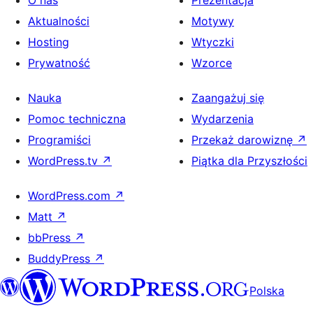
O nas
Prezentacja
Aktualności
Motywy
Hosting
Wtyczki
Prywatność
Wzorce
Nauka
Zaangażuj się
Pomoc techniczna
Wydarzenia
Programiści
Przekaż darowiznę
↗
WordPress.tv
↗
Piątka dla Przyszłości
WordPress.com
↗
Matt
↗
bbPress
↗
BuddyPress
↗
Polska