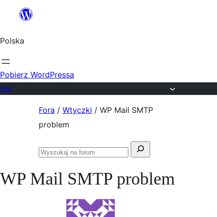
Przejdź
do
Polska
treści
Pobierz WordPressa
Fora
Przejdź
Fora
/
Wtyczki
/
WP Mail SMTP
do
problem
treści
Szukaj:
Przeszukaj
fora
WP Mail SMTP problem