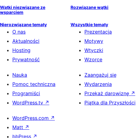
Wątki niezwiązane ze
Rozwiązane wątki
wsparciem
Nierozwiązane tematy
Wszystkie tematy
O nas
Prezentacja
Aktualności
Motywy
Hosting
Wtyczki
Prywatność
Wzorce
Nauka
Zaangażuj się
Pomoc techniczna
Wydarzenia
Programiści
Przekaż darowiznę
↗
WordPress.tv
↗
Piątka dla Przyszłości
WordPress.com
↗
Matt
↗
bbPress
↗