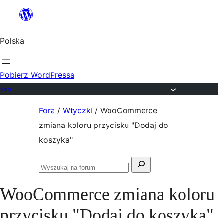
Przejdź
do
Polska
treści
Pobierz WordPressa
Fora
Przejdź
Fora
/
Wtyczki
/
WooCommerce
do
zmiana koloru przycisku "Dodaj do
treści
koszyka"
Szukaj:
Przeszukaj
fora
WooCommerce zmiana koloru
przycisku "Dodaj do koszyka"