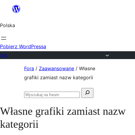
Przejdź
do
Polska
treści
Pobierz WordPressa
Fora
Przejdź
Fora
/
Zaawansowane
/
Własne
do
grafiki zamiast nazw kategorii
treści
Szukaj:
Przeszukaj
fora
Własne grafiki zamiast nazw
kategorii