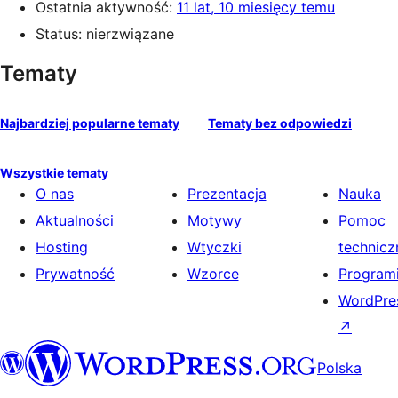
Ostatnia aktywność:
11 lat, 10 miesięcy temu
Status: nierzwiązane
Tematy
Najbardziej popularne tematy
Tematy bez odpowiedzi
Wszystkie tematy
O nas
Prezentacja
Nauka
Aktualności
Motywy
Pomoc
Hosting
Wtyczki
technicz
Prywatność
Wzorce
Programi
WordPres
↗
Polska