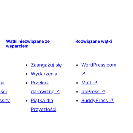
Wątki niezwiązane ze
Rozwiązane wątki
wsparciem
Zaangażuj się
WordPress.com
Wydarzenia
↗
na
Przekaż
Matt
↗
ści
darowiznę
↗
bbPress
↗
s.tv
Piątka dla
BuddyPress
↗
Przyszłości