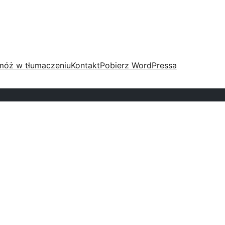
móż w tłumaczeniu
Kontakt
Pobierz WordPressa
.