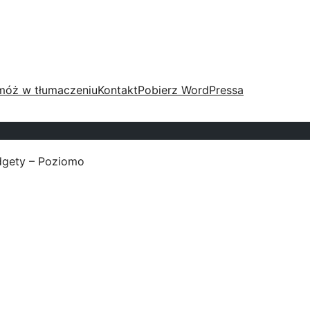
móż w tłumaczeniu
Kontakt
Pobierz WordPressa
dgety – Poziomo