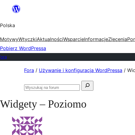
Przejdź
do
Polska
treści
Motywy
Wtyczki
Aktualności
Wsparcie
Informacje
Zlecenia
Po
Pobierz WordPressa
Fora
Przejdź
Fora
/
Używanie i konfiguracja WordPressa
/
Wi
do
Szukaj:
treści
Przeszukaj
fora
Widgety – Poziomo