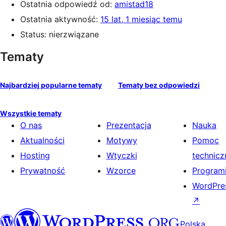
Ostatnia odpowiedź od:
amistad18
Ostatnia aktywność:
15 lat, 1 miesiąc temu
Status: nierzwiązane
Tematy
Najbardziej popularne tematy
Tematy bez odpowiedzi
Wszystkie tematy
O nas
Prezentacja
Nauka
Aktualności
Motywy
Pomoc
Hosting
Wtyczki
technicz
Prywatność
Wzorce
Programi
WordPres
↗
Polska