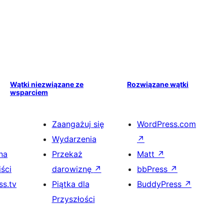
Wątki niezwiązane ze
Rozwiązane wątki
wsparciem
Zaangażuj się
WordPress.com
Wydarzenia
↗
na
Przekaż
Matt
↗
ści
darowiznę
↗
bbPress
↗
s.tv
Piątka dla
BuddyPress
↗
Przyszłości