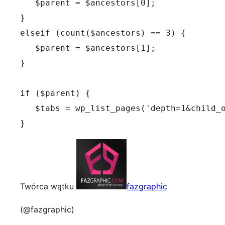
   $parent = $ancestors[0];

}

elseif (count($ancestors) == 3) {

   $parent = $ancestors[1];

}

if ($parent) {

   $tabs = wp_list_pages('depth=1&child_o
}
Twórca wątku
fazgraphic
(@fazgraphic)