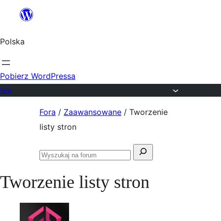
Przejdź
do
Polska
treści
Pobierz WordPressa
Fora
Przejdź
Fora
/
Zaawansowane
/
Tworzenie
do
listy stron
treści
Szukaj:
Przeszukaj
fora
Tworzenie listy stron