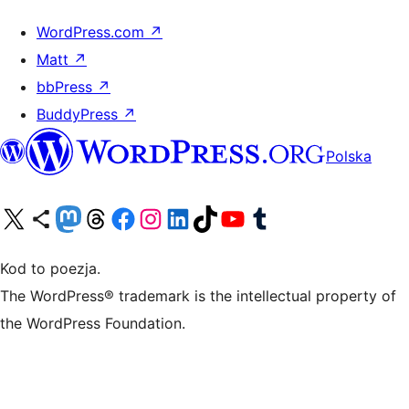
WordPress.com
↗
Matt
↗
bbPress
↗
BuddyPress
↗
Polska
Odwiedź nasze konto X (dawniej Twitter)
Odwiedź nasze konto Bluesky
Odwiedź nasze konto na Mastodoncie
Odwiedź naszego Threadsa
Odwiedź naszego Facebooka
Odwiedź nasze konto na Instagramie
Odwiedź nasze konto na LinkedIn
Odwiedź naszego TikToka
Odwiedź nasz kanał YouTube
Odwiedź naszego Tumblra
Kod to poezja.
The WordPress® trademark is the intellectual property of
the WordPress Foundation.