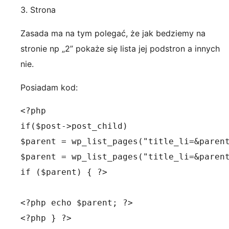
3. Strona
Zasada ma na tym polegać, że jak bedziemy na
stronie np „2” pokaże się lista jej podstron a innych
nie.
Posiadam kod:
<?php

if($post->post_child)

$parent = wp_list_pages("title_li=&parent
$parent = wp_list_pages("title_li=&parent
if ($parent) { ?>

<?php echo $parent; ?>

<?php } ?>