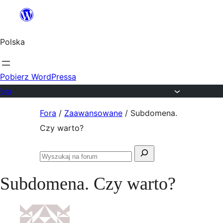
Przejdź
do
Polska
treści
Pobierz WordPressa
Fora
Przejdź
Fora
/
Zaawansowane
/
Subdomena.
do
Czy warto?
treści
Szukaj:
Przeszukaj
fora
Subdomena. Czy warto?