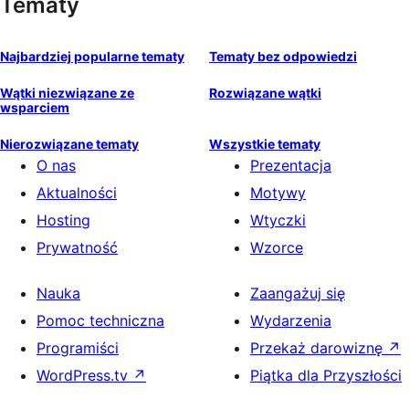
Tematy
Najbardziej popularne tematy
Tematy bez odpowiedzi
Wątki niezwiązane ze
Rozwiązane wątki
wsparciem
Nierozwiązane tematy
Wszystkie tematy
O nas
Prezentacja
Aktualności
Motywy
Hosting
Wtyczki
Prywatność
Wzorce
Nauka
Zaangażuj się
Pomoc techniczna
Wydarzenia
Programiści
Przekaż darowiznę
↗
WordPress.tv
↗
Piątka dla Przyszłości