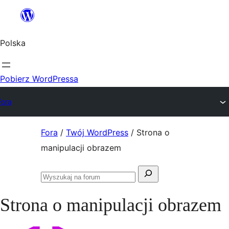
Przejdź
do
Polska
treści
Pobierz WordPressa
Fora
Przejdź
Fora
/
Twój WordPress
/
Strona o
do
manipulacji obrazem
treści
Szukaj:
Przeszukaj
fora
Strona o manipulacji obrazem