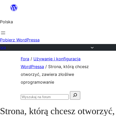
Przejdź
do
Polska
treści
Pobierz WordPressa
Fora
Przejdź
Fora
/
Używanie i konfiguracja
do
WordPressa
/
Strona, którą chcesz
treści
otworzyć, zawiera złośliwe
oprogramowanie
Szukaj:
Przeszukaj
fora
Strona, którą chcesz otworzyć,