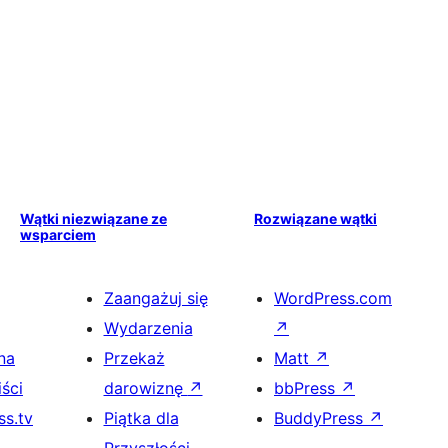
Wątki niezwiązane ze
Rozwiązane wątki
wsparciem
Zaangażuj się
WordPress.com
Wydarzenia
↗
na
Przekaż
Matt
↗
ści
darowiznę
↗
bbPress
↗
s.tv
Piątka dla
BuddyPress
↗