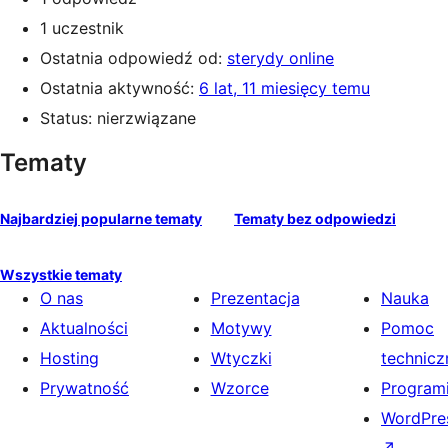
1 uczestnik
Ostatnia odpowiedź od:
sterydy online
Ostatnia aktywność:
6 lat, 11 miesięcy temu
Status: nierzwiązane
Tematy
Najbardziej popularne tematy
Tematy bez odpowiedzi
Wszystkie tematy
O nas
Prezentacja
Nauka
Aktualności
Motywy
Pomoc
Hosting
Wtyczki
technicz
Prywatność
Wzorce
Programi
WordPres