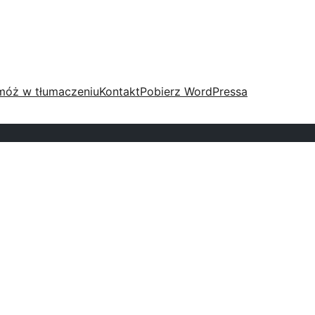
móż w tłumaczeniu
Kontakt
Pobierz WordPressa