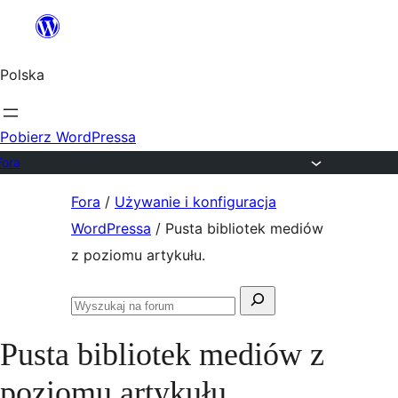
Przejdź
do
Polska
treści
Pobierz WordPressa
Fora
Przejdź
Fora
/
Używanie i konfiguracja
do
WordPressa
/
Pusta bibliotek mediów
treści
z poziomu artykułu.
Szukaj:
Przeszukaj
fora
Pusta bibliotek mediów z
poziomu artykułu.