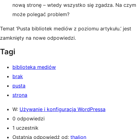
nową stronę – wtedy wszystko się zgadza. Na czym
może polegać problem?
Temat ‘Pusta bibliotek mediów z poziomu artykułu.’ jest
zamknięty na nowe odpowiedzi.
Tagi
biblioteka mediów
brak
pusta
strona
W:
Używanie i konfiguracja WordPressa
0 odpowiedzi
1 uczestnik
Ostatnia odpowiedź od:
thalion