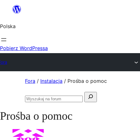
Przejdź
do
Polska
treści
Pobierz WordPressa
Fora
Przejdź
Fora
/
Instalacja
/
Prośba o pomoc
do
Szukaj:
treści
Przeszukaj
fora
Prośba o pomoc