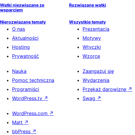
Wątki niezwiązane ze
Rozwiązane wątki
wsparciem
Nierozwiązane tematy
Wszystkie tematy
O nas
Prezentacja
Aktualności
Motywy
Hosting
Wtyczki
Prywatność
Wzorce
Nauka
Zaangażuj się
Pomoc techniczna
Wydarzenia
Programiści
Przekaż darowiznę
↗
WordPress.tv
↗
Swag
↗
WordPress.com
↗
Matt
↗
bbPress
↗