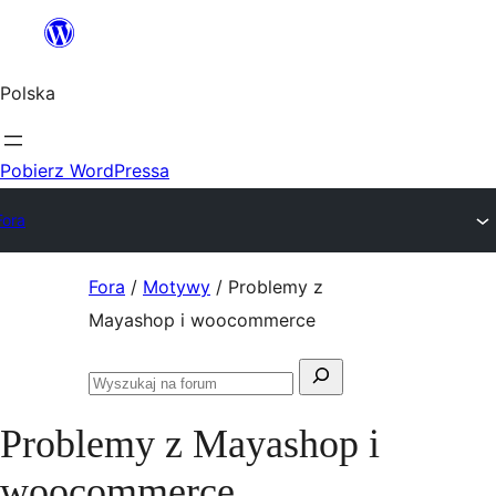
Przejdź
do
Polska
treści
Pobierz WordPressa
Fora
Przejdź
Fora
/
Motywy
/
Problemy z
do
Mayashop i woocommerce
treści
Szukaj:
Przeszukaj
fora
Problemy z Mayashop i
woocommerce