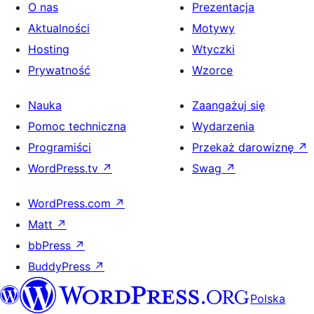
O nas
Prezentacja
Aktualności
Motywy
Hosting
Wtyczki
Prywatność
Wzorce
Nauka
Zaangażuj się
Pomoc techniczna
Wydarzenia
Programiści
Przekaż darowiznę
↗
WordPress.tv
↗
Swag
↗
WordPress.com
↗
Matt
↗
bbPress
↗
BuddyPress
↗
Polska