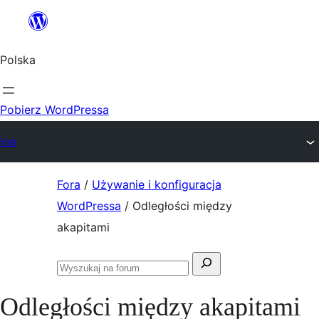
Przejdź
do
Polska
treści
Pobierz WordPressa
Fora
Przejdź
Fora
/
Używanie i konfiguracja
do
WordPressa
/
Odległości między
treści
akapitami
Szukaj:
Przeszukaj
fora
Odległości między akapitami