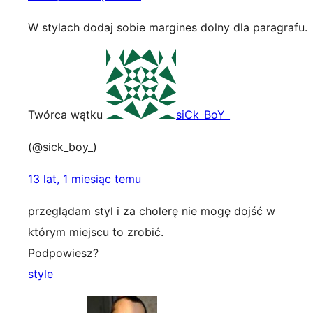
W stylach dodaj sobie margines dolny dla paragrafu.
Twórca wątku
siCk_BoY_
(@sick_boy_)
13 lat, 1 miesiąc temu
przeglądam styl i za cholerę nie mogę dojść w
którym miejscu to zrobić.
Podpowiesz?
style