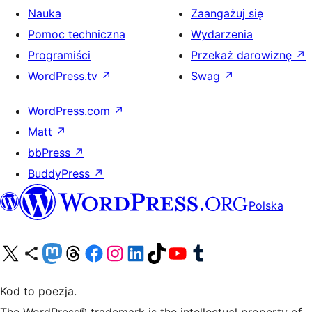
Nauka
Zaangażuj się
Pomoc techniczna
Wydarzenia
Programiści
Przekaż darowiznę
↗
WordPress.tv
↗
Swag
↗
WordPress.com
↗
Matt
↗
bbPress
↗
BuddyPress
↗
Polska
Odwiedź nasze konto X (dawniej Twitter)
Odwiedź nasze konto Bluesky
Odwiedź nasze konto na Mastodoncie
Odwiedź naszego Threadsa
Odwiedź naszego Facebooka
Odwiedź nasze konto na Instagramie
Odwiedź nasze konto na LinkedIn
Odwiedź naszego TikToka
Odwiedź nasz kanał YouTube
Odwiedź naszego Tumblra
Kod to poezja.