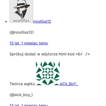
noutilus12
(@noutilus12)
13 lat, 1 miesiąc temu
Spróbuj dodać w edytorze html kod
<br />
Twórca wątku
siCk_BoY_
(@sick_boy_)
13 lat, 1 miesiąc temu