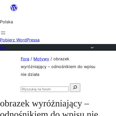
Przejdź
do
Polska
treści
Pobierz WordPressa
Fora
Przejdź
Fora
/
Motywy
/
obrazek
do
wyróżniający – odnośnikiem do wpisu
treści
nie działa
Szukaj:
Przeszukaj
fora
obrazek wyróżniający –
odnośnikiem do wpisu nie