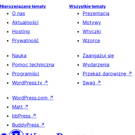
Nierozwiązane tematy
Wszystkie tematy
O nas
Prezentacja
Aktualności
Motywy
Hosting
Wtyczki
Prywatność
Wzorce
Nauka
Zaangażuj się
Pomoc techniczna
Wydarzenia
Programiści
Przekaż darowiznę
↗
WordPress.tv
↗
Swag
↗
WordPress.com
↗
Matt
↗
bbPress
↗
BuddyPress
↗