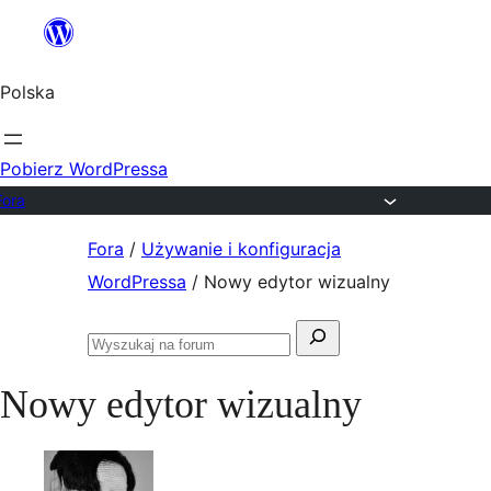
Przejdź
do
Polska
treści
Pobierz WordPressa
Fora
Przejdź
Fora
/
Używanie i konfiguracja
do
WordPressa
/
Nowy edytor wizualny
treści
Szukaj:
Przeszukaj
fora
Nowy edytor wizualny