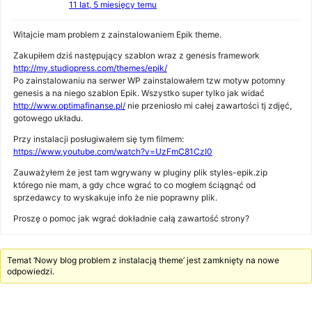
11 lat, 5 miesięcy temu
Witajcie mam problem z zainstalowaniem Epik theme.
Zakupiłem dziś następujący szablon wraz z genesis framework
http://my.studiopress.com/themes/epik/
Po zainstalowaniu na serwer WP zainstalowałem tzw motyw potomny
genesis a na niego szablon Epik. Wszystko super tylko jak widać
http://www.optimafinanse.pl/
nie przeniosło mi całej zawartości tj zdjęć,
gotowego układu.
Przy instalacji posługiwałem się tym filmem:
https://www.youtube.com/watch?v=UzFmC81CzI0
Zauważyłem że jest tam wgrywany w pluginy plik styles-epik.zip
którego nie mam, a gdy chce wgrać to co mogłem ściągnąć od
sprzedawcy to wyskakuje info że nie poprawny plik.
Proszę o pomoc jak wgrać dokładnie całą zawartość strony?
Temat ‘Nowy blog problem z instalacją theme’ jest zamknięty na nowe
odpowiedzi.