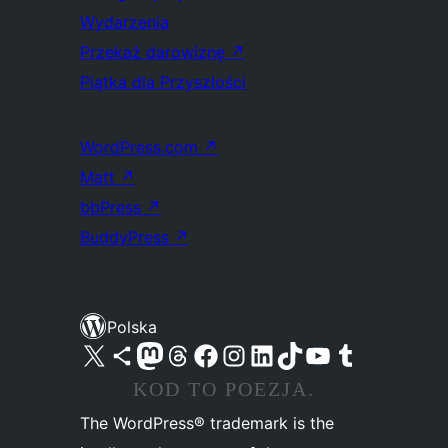
Wydarzenia
Przekaż darowiznę
↗
Piątka dla Przyszłości
WordPress.com
↗
Matt
↗
bbPress
↗
BuddyPress
↗
Polska
Odwiedź nasze konto X (dawniej Twitter)
Odwiedź nasze konto Bluesky
Odwiedź nasze konto na Mastodoncie
Odwiedź naszego Threadsa
Odwiedź naszego Facebooka
Odwiedź nasze konto na Instagramie
Odwiedź nasze konto na LinkedIn
Odwiedź naszego TikToka
Odwiedź nasz kanał YouTube
Odwiedź naszego Tumblra
KOD TO POEZJA.
The WordPress® trademark is the