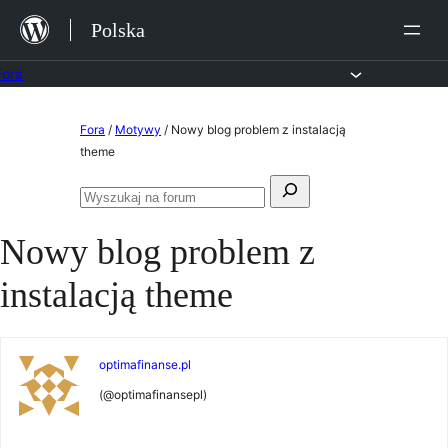
Przejdź
Polska
do
treści
Fora
Przejdź
Fora
/
Motywy
/
Nowy blog problem z instalacją
do
theme
treści
Szukaj:
Przeszukaj
fora
Nowy blog problem z
instalacją theme
optimafinanse.pl
(@optimafinansepl)