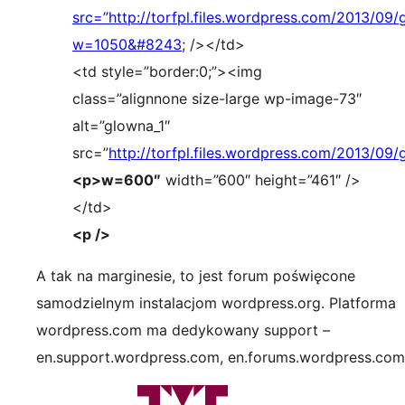
src=”
http://torfpl.files.wordpress.com/2013/09
w=1050&#8243
; /></td>
<td style=”border:0;”><img
class=”alignnone size-large wp-image-73″
alt=”glowna_1″
src=”
http://torfpl.files.wordpress.com/2013/09
<p>w=600″
width=”600″ height=”461″ />
</td>
<p />
A tak na marginesie, to jest forum poświęcone
samodzielnym instalacjom wordpress.org. Platforma
wordpress.com ma dedykowany support –
en.support.wordpress.com, en.forums.wordpress.com