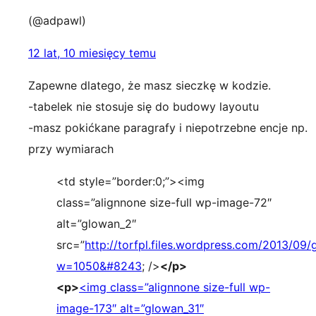
(@adpawl)
12 lat, 10 miesięcy temu
Zapewne dlatego, że masz sieczkę w kodzie.
-tabelek nie stosuje się do budowy layoutu
-masz pokićkane paragrafy i niepotrzebne encje np.
przy wymiarach
<td style=”border:0;”><img
class=”alignnone size-full wp-image-72″
alt=”glowan_2″
src=”
http://torfpl.files.wordpress.com/2013/09
w=1050&#8243
; />
</p>
<p>
<img class=”alignnone size-full wp-
image-173″ alt=”glowan_31″