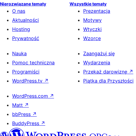
Nierozwiązane tematy
Wszystkie tematy
O nas
Prezentacja
Aktualności
Motywy
Hosting
Wtyczki
Prywatność
Wzorce
Nauka
Zaangażuj się
Pomoc techniczna
Wydarzenia
Programiści
Przekaż darowiznę
↗
WordPress.tv
↗
Piątka dla Przyszłości
WordPress.com
↗
Matt
↗
bbPress
↗
BuddyPress
↗