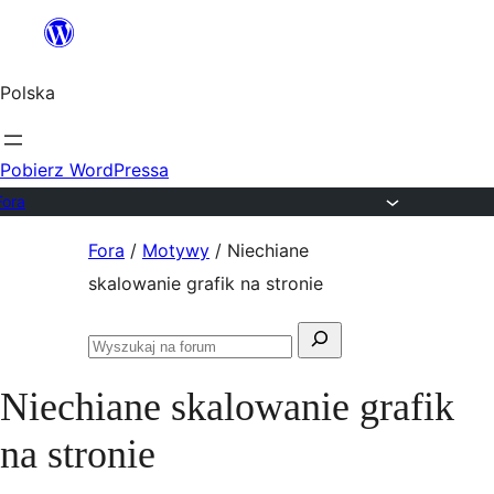
Przejdź
do
Polska
treści
Pobierz WordPressa
Fora
Przejdź
Fora
/
Motywy
/
Niechiane
do
skalowanie grafik na stronie
treści
Szukaj:
Przeszukaj
fora
Niechiane skalowanie grafik
na stronie