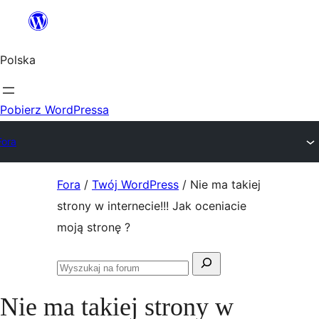
Przejdź
do
Polska
treści
Pobierz WordPressa
Fora
Przejdź
Fora
/
Twój WordPress
/
Nie ma takiej
do
strony w internecie!!! Jak oceniacie
treści
moją stronę ?
Szukaj:
Przeszukaj
fora
Nie ma takiej strony w