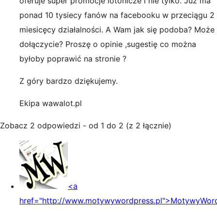
oferuje super promocje lotonicze i nie tylko. Już ma
ponad 10 tysiecy fanów na facebooku w przeciągu 2
miesicęcy działalności. A Wam jak się podoba? Może
dołączycie? Proszę o opinie ,sugestię co można
byłoby poprawić na stronie ?
Z góry bardzo dziękujemy.
Ekipa wawalot.pl
Zobacz 2 odpowiedzi - od 1 do 2 (z 2 łącznie)
<a
href="http://www.motywywordpress.pl">MotywyWord