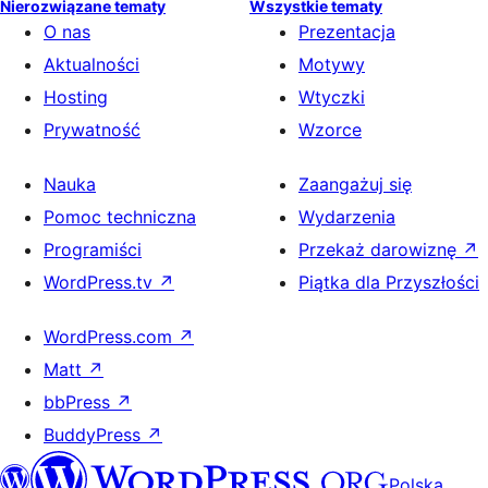
Nierozwiązane tematy
Wszystkie tematy
O nas
Prezentacja
Aktualności
Motywy
Hosting
Wtyczki
Prywatność
Wzorce
Nauka
Zaangażuj się
Pomoc techniczna
Wydarzenia
Programiści
Przekaż darowiznę
↗
WordPress.tv
↗
Piątka dla Przyszłości
WordPress.com
↗
Matt
↗
bbPress
↗
BuddyPress
↗
Polska