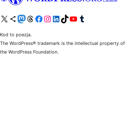
Odwiedź nasze konto X (dawniej Twitter)
Odwiedź nasze konto Bluesky
Odwiedź nasze konto na Mastodoncie
Odwiedź naszego Threadsa
Odwiedź naszego Facebooka
Odwiedź nasze konto na Instagramie
Odwiedź nasze konto na LinkedIn
Odwiedź naszego TikToka
Odwiedź nasz kanał YouTube
Odwiedź naszego Tumblra
Kod to poezja.
The WordPress® trademark is the intellectual property of
the WordPress Foundation.