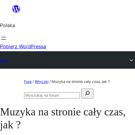
Przejdź
do
Polska
treści
Pobierz WordPressa
Fora
Przejdź
Fora
/
Wtyczki
/
Muzyka na stronie cały czas, jak ?
do
Szukaj:
treści
Przeszukaj
fora
Muzyka na stronie cały czas,
jak ?