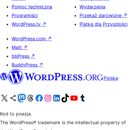
Pomoc techniczna
Wydarzenia
Programiści
Przekaż darowiznę
↗
WordPress.tv
↗
Piątka dla Przyszłości
WordPress.com
↗
Matt
↗
bbPress
↗
BuddyPress
↗
Polska
Odwiedź nasze konto X (dawniej Twitter)
Odwiedź nasze konto Bluesky
Odwiedź nasze konto na Mastodoncie
Odwiedź naszego Threadsa
Odwiedź naszego Facebooka
Odwiedź nasze konto na Instagramie
Odwiedź nasze konto na LinkedIn
Odwiedź naszego TikToka
Odwiedź nasz kanał YouTube
Odwiedź naszego Tumblra
Kod to poezja.
The WordPress® trademark is the intellectual property of