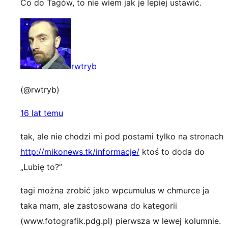
Co do Tagów, to nie wiem jak je lepiej ustawić.
rwtryb
(@rwtryb)
16 lat temu
tak, ale nie chodzi mi pod postami tylko na stronach
http://mikonews.tk/informacje/
ktoś to doda do
„Lubię to?”
tagi można zrobić jako wpcumulus w chmurce ja
taka mam, ale zastosowana do kategorii
(www.fotografik.pdg.pl) pierwsza w lewej kolumnie.