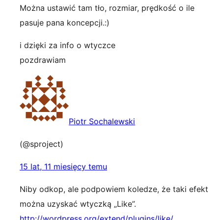
Można ustawić tam tło, rozmiar, prędkość o ile
pasuje pana koncepcji.:)
i dzięki za info o wtyczce
pozdrawiam
Piotr Sochalewski
(@sproject)
15 lat, 11 miesięcy temu
Niby odkop, ale podpowiem koledze, że taki efekt
można uzyskać wtyczką „Like”.
http://wordpress.org/extend/plugins/like/