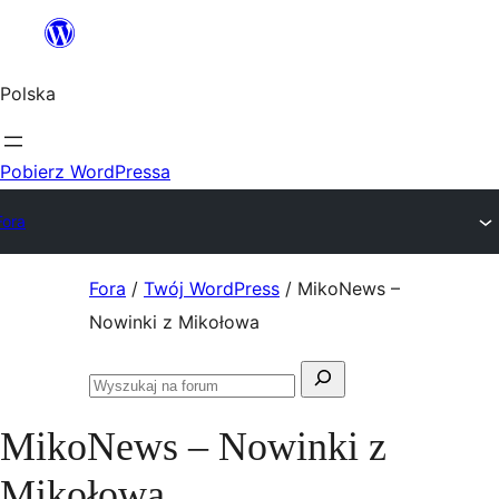
Przejdź
do
Polska
treści
Pobierz WordPressa
Fora
Przejdź
Fora
/
Twój WordPress
/
MikoNews –
do
Nowinki z Mikołowa
treści
Szukaj:
Przeszukaj
fora
MikoNews – Nowinki z
Mikołowa