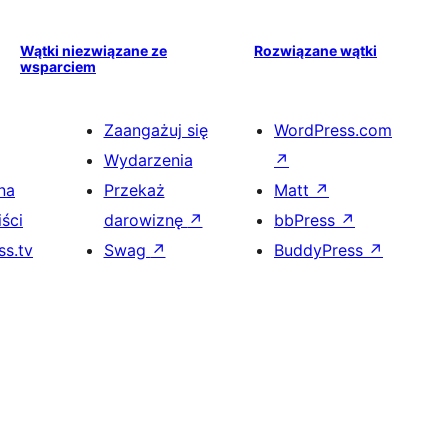
Wątki niezwiązane ze
Rozwiązane wątki
wsparciem
Zaangażuj się
WordPress.com
Wydarzenia
↗
na
Przekaż
Matt
↗
ści
darowiznę
↗
bbPress
↗
s.tv
Swag
↗
BuddyPress
↗