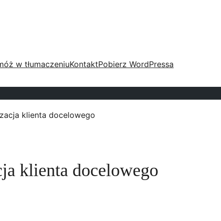
móż w tłumaczeniu
Kontakt
Pobierz WordPressa
izacja klienta docelowego
cja klienta docelowego