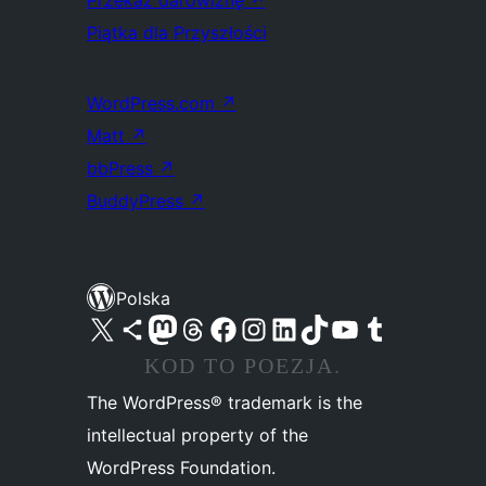
Przekaż darowiznę
↗
Piątka dla Przyszłości
WordPress.com
↗
Matt
↗
bbPress
↗
BuddyPress
↗
Polska
Odwiedź nasze konto X (dawniej Twitter)
Odwiedź nasze konto Bluesky
Odwiedź nasze konto na Mastodoncie
Odwiedź naszego Threadsa
Odwiedź naszego Facebooka
Odwiedź nasze konto na Instagramie
Odwiedź nasze konto na LinkedIn
Odwiedź naszego TikToka
Odwiedź nasz kanał YouTube
Odwiedź naszego Tumblra
KOD TO POEZJA.
The WordPress® trademark is the
intellectual property of the
WordPress Foundation.