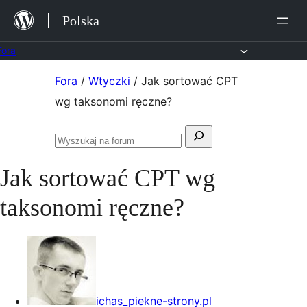
Przejdź
Polska
do
treści
Fora
Przejdź
Fora
/
Wtyczki
/
Jak sortować CPT
do
wg taksonomi ręczne?
treści
Szukaj:
Przeszukaj
fora
Jak sortować CPT wg
taksonomi ręczne?
ichas_piekne-strony.pl