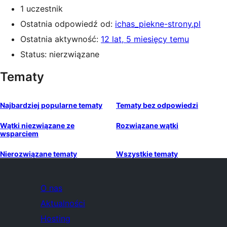
1 uczestnik
Ostatnia odpowiedź od:
ichas_piekne-strony.pl
Ostatnia aktywność:
12 lat, 5 miesięcy temu
Status: nierzwiązane
Tematy
Najbardziej popularne tematy
Tematy bez odpowiedzi
Wątki niezwiązane ze
Rozwiązane wątki
wsparciem
Nierozwiązane tematy
Wszystkie tematy
O nas
Aktualności
Hosting