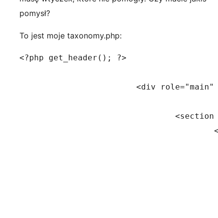
pomysł?
To jest moje taxonomy.php:
<?php get_header(); ?>

			<div role="main" class="main">

				<section class="page-top">

					<div class="container">

						<div class="ro
							<div class="col
								<ul class="b
									<?php if ( function_exist
										yoast_breadcrumb('<p