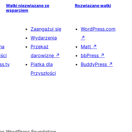
Wątki niezwiązane ze
Rozwiązane wątki
wsparciem
Zaangażuj się
WordPress.com
Wydarzenia
↗
na
Przekaż
Matt
↗
ści
darowiznę
↗
bbPress
↗
s.tv
Piątka dla
BuddyPress
↗
Przyszłości
the WordPress Foundation.