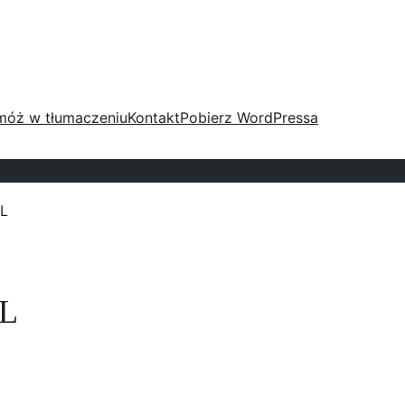
móż w tłumaczeniu
Kontakt
Pobierz WordPressa
QL
QL