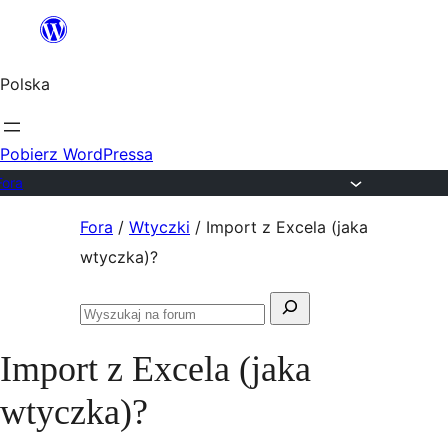
Przejdź
do
Polska
treści
Pobierz WordPressa
Fora
Przejdź
Fora
/
Wtyczki
/
Import z Excela (jaka
do
wtyczka)?
treści
Szukaj:
Przeszukaj
fora
Import z Excela (jaka
wtyczka)?