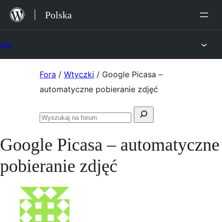
Przejdź
Polska
do
treści
Fora
Przejdź
Fora
/
Wtyczki
/
Google Picasa –
do
automatyczne pobieranie zdjęć
treści
Szukaj:
Przeszukaj
fora
Google Picasa – automatyczne
pobieranie zdjęć