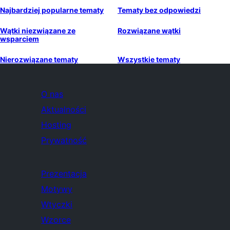
Najbardziej popularne tematy
Tematy bez odpowiedzi
Wątki niezwiązane ze
Rozwiązane wątki
wsparciem
Nierozwiązane tematy
Wszystkie tematy
O nas
Aktualności
Hosting
Prywatność
Prezentacja
Motywy
Wtyczki
Wzorce