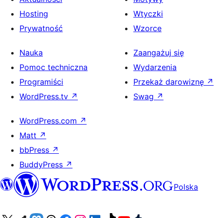
Hosting
Wtyczki
Prywatność
Wzorce
Nauka
Zaangażuj się
Pomoc techniczna
Wydarzenia
Programiści
Przekaż darowiznę
↗
WordPress.tv
↗
Swag
↗
WordPress.com
↗
Matt
↗
bbPress
↗
BuddyPress
↗
Polska