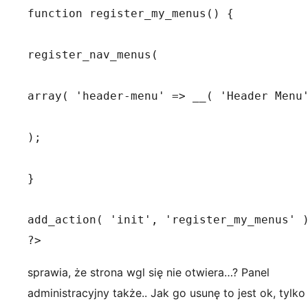
function register_my_menus() {

register_nav_menus(

array( 'header-menu' => __( 'Header Menu'
);

}

add_action( 'init', 'register_my_menus' )
?>
sprawia, że strona wgl się nie otwiera…? Panel
administracyjny także.. Jak go usunę to jest ok, tylko