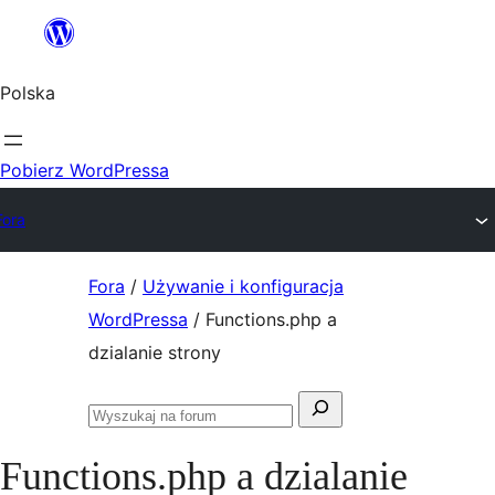
Przejdź
do
Polska
treści
Pobierz WordPressa
Fora
Przejdź
Fora
/
Używanie i konfiguracja
do
WordPressa
/
Functions.php a
treści
dzialanie strony
Szukaj:
Przeszukaj
fora
Functions.php a dzialanie