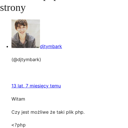
strony
djtymbark
(@djtymbark)
13 lat, 7 miesięcy temu
Witam
Czy jest możliwe że taki plik php.
<?php
