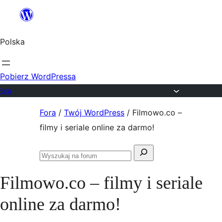
Przejdź
do
Polska
treści
Pobierz WordPressa
Fora
Przejdź
Fora
/
Twój WordPress
/
Filmowo.co –
do
filmy i seriale online za darmo!
treści
Szukaj:
Przeszukaj
fora
Filmowo.co – filmy i seriale
online za darmo!