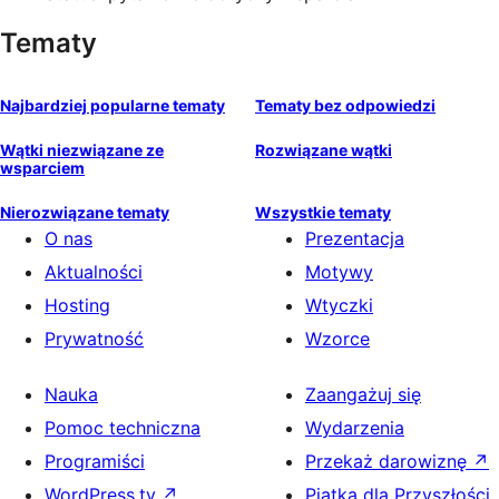
Tematy
Najbardziej popularne tematy
Tematy bez odpowiedzi
Wątki niezwiązane ze
Rozwiązane wątki
wsparciem
Nierozwiązane tematy
Wszystkie tematy
O nas
Prezentacja
Aktualności
Motywy
Hosting
Wtyczki
Prywatność
Wzorce
Nauka
Zaangażuj się
Pomoc techniczna
Wydarzenia
Programiści
Przekaż darowiznę
↗
WordPress.tv
↗
Piątka dla Przyszłości