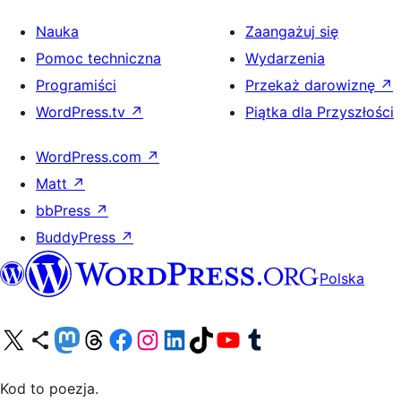
Nauka
Zaangażuj się
Pomoc techniczna
Wydarzenia
Programiści
Przekaż darowiznę
↗
WordPress.tv
↗
Piątka dla Przyszłości
WordPress.com
↗
Matt
↗
bbPress
↗
BuddyPress
↗
Polska
Odwiedź nasze konto X (dawniej Twitter)
Odwiedź nasze konto Bluesky
Odwiedź nasze konto na Mastodoncie
Odwiedź naszego Threadsa
Odwiedź naszego Facebooka
Odwiedź nasze konto na Instagramie
Odwiedź nasze konto na LinkedIn
Odwiedź naszego TikToka
Odwiedź nasz kanał YouTube
Odwiedź naszego Tumblra
Kod to poezja.