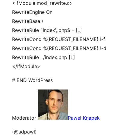
<IfModule mod_rewrite.c>
RewriteEngine On
RewriteBase /
RewriteRule ^index\.php$ – [L]
RewriteCond %{REQUEST_FILENAME} !-f
RewriteCond %{REQUEST_FILENAME} !-d
RewriteRule . /index.php [L]
</IfModule>
# END WordPress
Moderator
Paweł Knapek
(@adpawl)