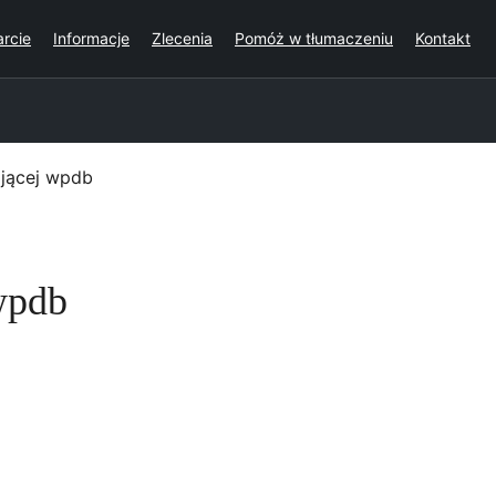
rcie
Informacje
Zlecenia
Pomóż w tłumaczeniu
Kontakt
ającej wpdb
wpdb