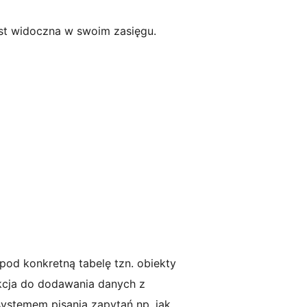
st widoczna w swoim zasięgu.
od konkretną tabelę tzn. obiekty
unkcja do dodawania danych z
systemem pisania zapytań np. jak