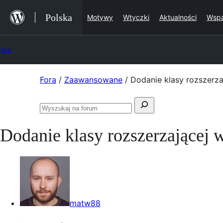
Przejdź
Polska
Motywy
Wtyczki
Aktualności
Wspa
do
treści
Fora
Przejdź
Fora
/
Zaawansowane
/
Dodanie klasy rozszerz
do
Szukaj:
treści
Przeszukaj
fora
Dodanie klasy rozszerzającej 
matw88