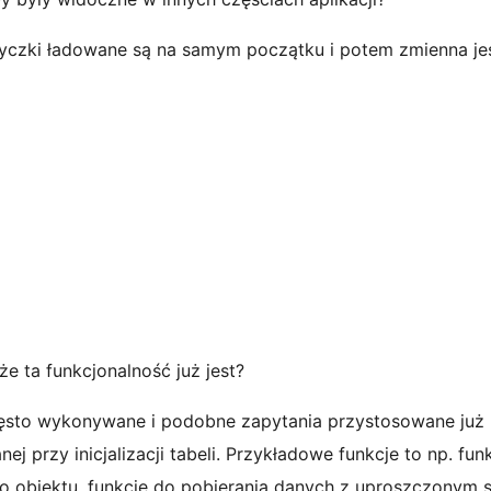
yczki ładowane są na samym początku i potem zmienna je
e ta funkcjonalność już jest?
zęsto wykonywane i podobne zapytania przystosowane już p
j przy inicjalizacji tabeli. Przykładowe funkcje to np. f
go obiektu, funkcje do pobierania danych z uproszczonym 