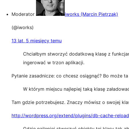
Moderator
iworks (Marcin Pietrzak)
(@iworks)
13 lat, 5 miesięcy temu
Chciałbym stworzyć dodatkową klasę z funkcjam
ingerować w trzon aplikacji.
Pytanie zasadnicze: co chcesz osiągnąć? Bo może ta 
W którym miejscu najlepiej taką klasę załadowa
Tam gdzie potrzebujesz. Znaczy mówisz o swojej kla
http://wordpress.org/extend/plugins/db-cache-reloa
Gdzie najlepiej stworzyć obiekty tej klasy tak a