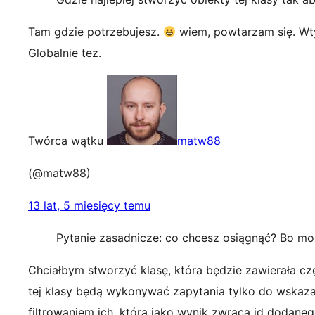
Tam gdzie potrzebujesz.
wiem, powtarzam się. Wt
Globalnie tez.
Twórca wątku
matw88
(@matw88)
13 lat, 5 miesięcy temu
Pytanie zasadnicze: co chcesz osiągnąć? Bo moż
Chciałbym stworzyć klasę, która będzie zawierała c
tej klasy będą wykonywać zapytania tylko do wskazane
filtrowaniem ich, która jako wynik zwraca id dodane