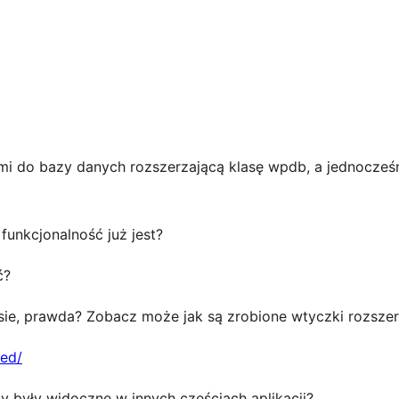
i do bazy danych rozszerzającą klasę wpdb, a jednocześn
funkcjonalność już jest?
ć?
sie, prawda? Zobacz może jak są zrobione wtyczki rozszer
ded/
by były widoczne w innych częściach aplikacji?