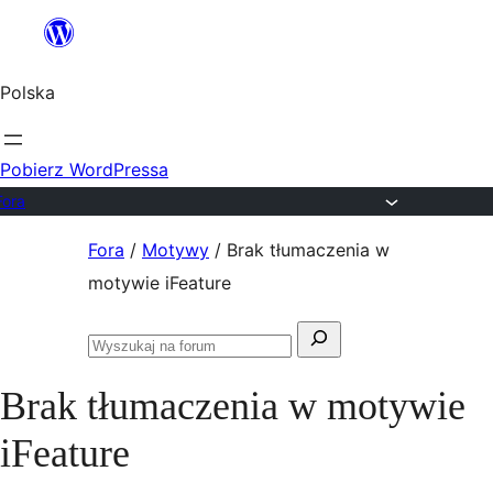
Przejdź
do
Polska
treści
Pobierz WordPressa
Fora
Przejdź
Fora
/
Motywy
/
Brak tłumaczenia w
do
motywie iFeature
treści
Szukaj:
Przeszukaj
fora
Brak tłumaczenia w motywie
iFeature