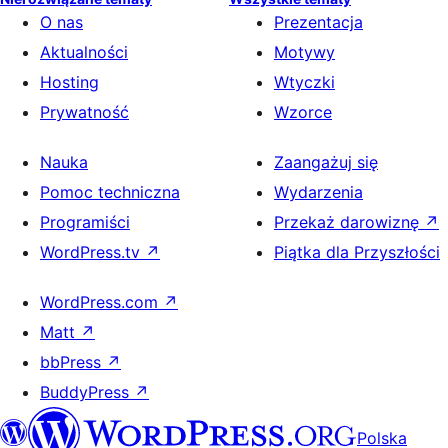
O nas
Prezentacja
Aktualności
Motywy
Hosting
Wtyczki
Prywatność
Wzorce
Nauka
Zaangażuj się
Pomoc techniczna
Wydarzenia
Programiści
Przekaż darowiznę
↗
WordPress.tv
↗
Piątka dla Przyszłości
WordPress.com
↗
Matt
↗
bbPress
↗
BuddyPress
↗
Polska