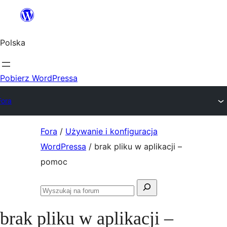
Przejdź
do
Polska
treści
Pobierz WordPressa
Fora
Przejdź
Fora
/
Używanie i konfiguracja
do
WordPressa
/
brak pliku w aplikacji –
treści
pomoc
Szukaj:
Przeszukaj
fora
brak pliku w aplikacji –