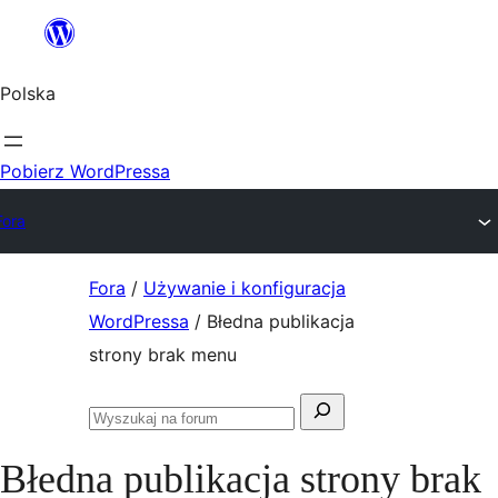
Przejdź
do
Polska
treści
Pobierz WordPressa
Fora
Przejdź
Fora
/
Używanie i konfiguracja
do
WordPressa
/
Błedna publikacja
treści
strony brak menu
Szukaj:
Przeszukaj
fora
Błedna publikacja strony brak