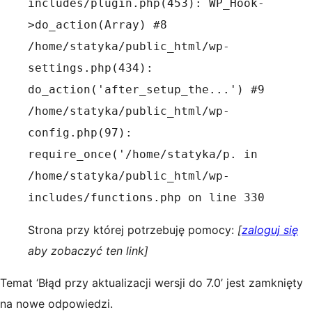
includes/plugin.php(453): WP_Hook-
>do_action(Array) #8
/home/statyka/public_html/wp-
settings.php(434):
do_action('after_setup_the...') #9
/home/statyka/public_html/wp-
config.php(97):
require_once('/home/statyka/p. in
/home/statyka/public_html/wp-
includes/functions.php on line 330
Strona przy której potrzebuję pomocy:
[
zaloguj się
aby zobaczyć ten link]
Temat ‘Błąd przy aktualizacji wersji do 7.0’ jest zamknięty
na nowe odpowiedzi.