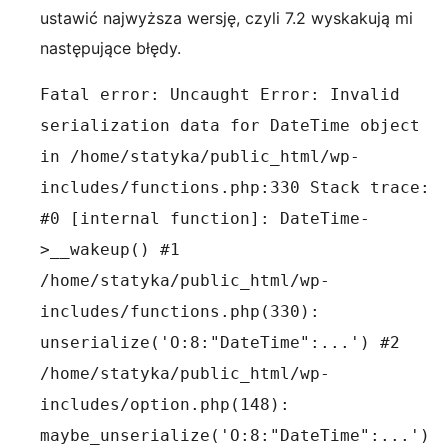
ustawić najwyższa wersję, czyli 7.2 wyskakują mi
następujące błędy.
Fatal error: Uncaught Error: Invalid
serialization data for DateTime object
in /home/statyka/public_html/wp-
includes/functions.php:330 Stack trace:
#0 [internal function]: DateTime-
>__wakeup() #1
/home/statyka/public_html/wp-
includes/functions.php(330):
unserialize('O:8:"DateTime":...') #2
/home/statyka/public_html/wp-
includes/option.php(148):
maybe_unserialize('O:8:"DateTime":...')