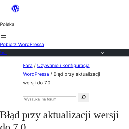
Przejdź
do
Polska
treści
Pobierz WordPressa
Fora
Przejdź
Fora
/
Używanie i konfiguracja
do
WordPressa
/
Błąd przy aktualizacji
treści
wersji do 7.0
Szukaj:
Przeszukaj
fora
Błąd przy aktualizacji wersji
do 7.0