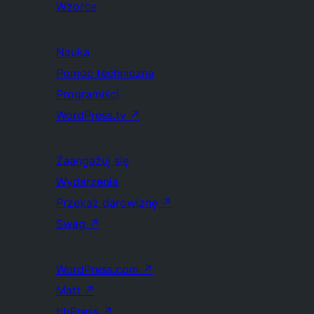
Wzorce
Nauka
Pomoc techniczna
Programiści
WordPress.tv
↗
Zaangażuj się
Wydarzenia
Przekaż darowiznę
↗
Swag
↗
WordPress.com
↗
Matt
↗
bbPress
↗