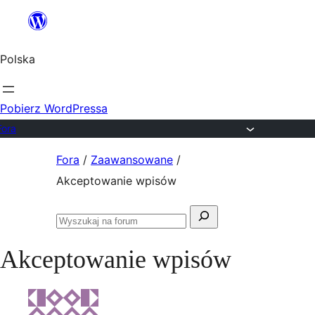
Przejdź
do
Polska
treści
Pobierz WordPressa
Fora
Przejdź
Fora
/
Zaawansowane
/
do
Akceptowanie wpisów
treści
Szukaj:
Przeszukaj
fora
Akceptowanie wpisów