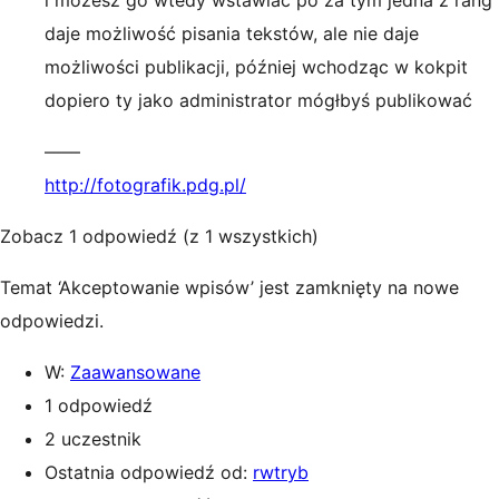
i możesz go wtedy wstawiać po za tym jedna z rang
daje możliwość pisania tekstów, ale nie daje
możliwości publikacji, później wchodząc w kokpit
dopiero ty jako administrator mógłbyś publikować
——
http://fotografik.pdg.pl/
Zobacz 1 odpowiedź (z 1 wszystkich)
Temat ‘Akceptowanie wpisów’ jest zamknięty na nowe
odpowiedzi.
W:
Zaawansowane
1 odpowiedź
2 uczestnik
Ostatnia odpowiedź od:
rwtryb