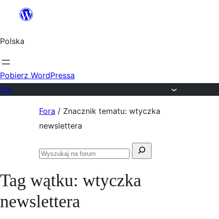
Przejdź
do
Polska
treści
Pobierz WordPressa
Fora
Przejdź
Fora
/
Znacznik tematu: wtyczka
do
newslettera
treści
Szukaj:
Przeszukaj
fora
Tag wątku:
wtyczka
newslettera