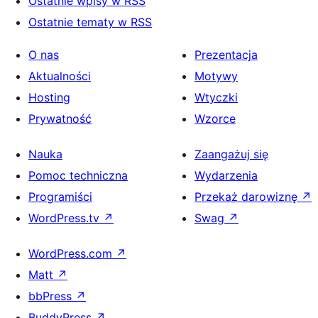
Ostatnie wpisy w RSS
Ostatnie tematy w RSS
O nas
Prezentacja
Aktualności
Motywy
Hosting
Wtyczki
Prywatność
Wzorce
Nauka
Zaangażuj się
Pomoc techniczna
Wydarzenia
Programiści
Przekaż darowiznę
↗
WordPress.tv
↗
Swag
↗
WordPress.com
↗
Matt
↗
bbPress
↗
BuddyPress
↗