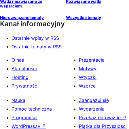
Wątki niezwiązane ze
Rozwiązane wątki
wsparciem
Nierozwiązane tematy
Wszystkie tematy
Kanał informacyjny
Ostatnie wpisy w RSS
Ostatnie tematy w RSS
O nas
Prezentacja
Aktualności
Motywy
Hosting
Wtyczki
Prywatność
Wzorce
Nauka
Zaangażuj się
Pomoc techniczna
Wydarzenia
Programiści
Przekaż darowiznę
↗
WordPress.tv
↗
Piątka dla Przyszłości