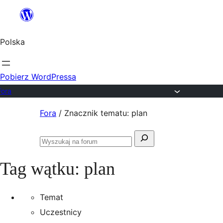
Przejdź
do
Polska
treści
Pobierz WordPressa
Fora
Przejdź
Fora
/
Znacznik tematu: plan
do
Szukaj:
treści
Przeszukaj
fora
Tag wątku:
plan
Temat
Uczestnicy