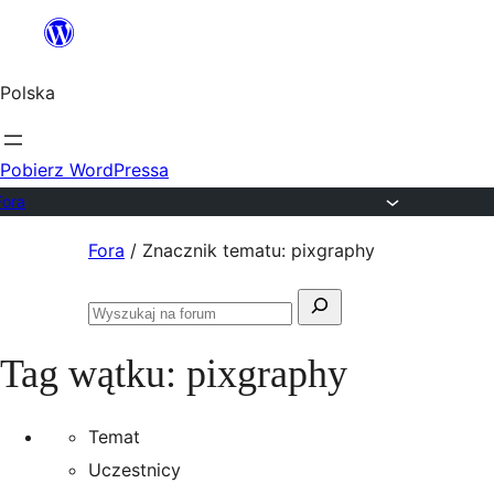
Przejdź
do
Polska
treści
Pobierz WordPressa
Fora
Przejdź
Fora
/
Znacznik tematu: pixgraphy
do
Szukaj:
treści
Przeszukaj
fora
Tag wątku:
pixgraphy
Temat
Uczestnicy