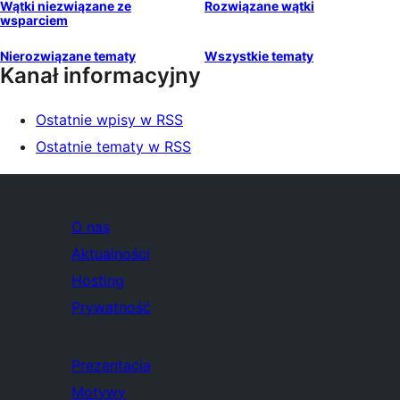
Wątki niezwiązane ze
Rozwiązane wątki
wsparciem
Nierozwiązane tematy
Wszystkie tematy
Kanał informacyjny
Ostatnie wpisy w RSS
Ostatnie tematy w RSS
O nas
Aktualności
Hosting
Prywatność
Prezentacja
Motywy