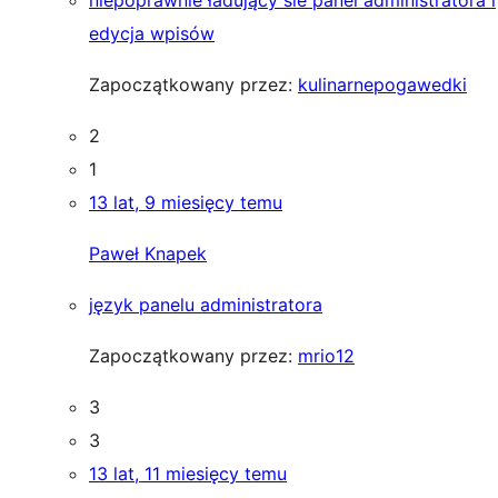
niepoprawnie ładujący sie panel administratora i
edycja wpisów
Zapoczątkowany przez:
kulinarnepogawedki
2
1
13 lat, 9 miesięcy temu
Paweł Knapek
język panelu administratora
Zapoczątkowany przez:
mrio12
3
3
13 lat, 11 miesięcy temu