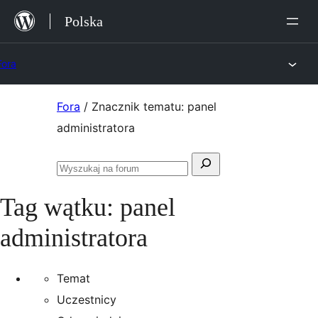
Przejdź
Polska
do
treści
Fora
Przejdź
Fora
/
Znacznik tematu: panel
do
administratora
treści
Szukaj:
Przeszukaj
fora
Tag wątku:
panel
administratora
Temat
Uczestnicy