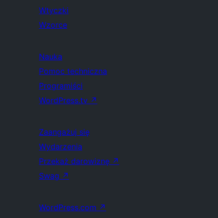
Wtyczki
Wzorce
Nauka
Pomoc techniczna
Programiści
WordPress.tv
↗
Zaangażuj się
Wydarzenia
Przekaż darowiznę
↗
Swag
↗
WordPress.com
↗