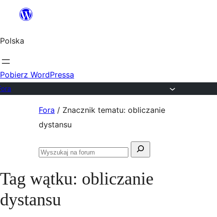
Przejdź
do
Polska
treści
Pobierz WordPressa
Fora
Przejdź
Fora
/
Znacznik tematu: obliczanie
do
dystansu
treści
Szukaj:
Przeszukaj
fora
Tag wątku:
obliczanie
dystansu