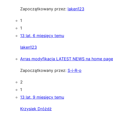
Zapoczątkowany przez:
laken123
1
1
13 lat, 6 miesięcy temu
laken123
Arras modyfikacja LATEST NEWS na home page
Zapoczątkowany przez:
S-i-R-o
2
1
13 lat, 9 miesięcy temu
Krzysiek Dróżdż