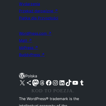
Wydarzenia
Przekaż darowiznę
↗
Piątka dla Przyszłości
WordPress.com
↗
Matt
↗
bbPress
↗
BuddyPress
↗
Polska
Odwiedź nasze konto X (dawniej Twitter)
Odwiedź nasze konto Bluesky
Odwiedź nasze konto na Mastodoncie
Odwiedź naszego Threadsa
Odwiedź naszego Facebooka
Odwiedź nasze konto na Instagramie
Odwiedź nasze konto na LinkedIn
Odwiedź naszego TikToka
Odwiedź nasz kanał YouTube
Odwiedź naszego Tumblra
KOD TO POEZJA.
The WordPress® trademark is the
intellectual property of the