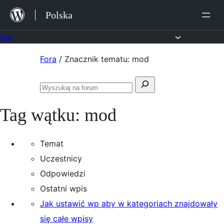
Przejdź
Polska
do
treści
Fora
Przejdź
Fora
/
Znacznik tematu: mod
do
Szukaj:
treści
Przeszukaj
fora
Tag wątku:
mod
Temat
Uczestnicy
Odpowiedzi
Ostatni wpis
Jak ustawić wp aby w kategoriach znajdowały
się całe wpisy