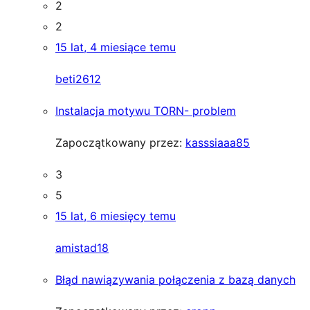
2
2
15 lat, 4 miesiące temu
beti2612
Instalacja motywu TORN- problem
Zapoczątkowany przez:
kasssiaaa85
3
5
15 lat, 6 miesięcy temu
amistad18
Błąd nawiązywania połączenia z bazą danych