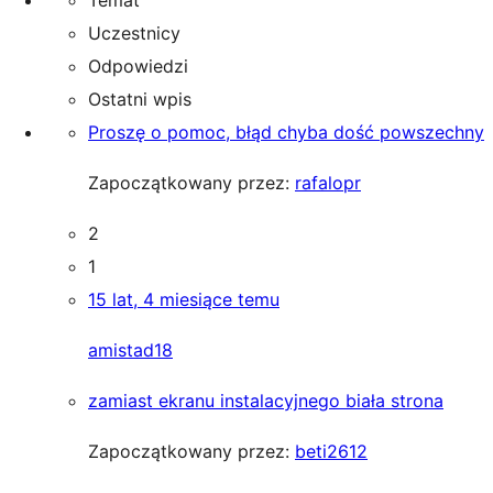
Temat
Uczestnicy
Odpowiedzi
Ostatni wpis
Proszę o pomoc, błąd chyba dość powszechny
Zapoczątkowany przez:
rafalopr
2
1
15 lat, 4 miesiące temu
amistad18
zamiast ekranu instalacyjnego biała strona
Zapoczątkowany przez:
beti2612