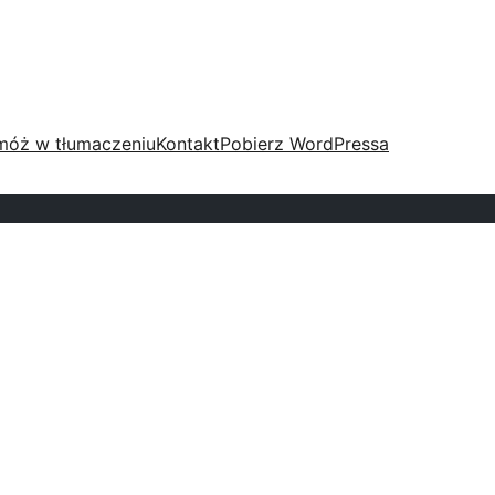
móż w tłumaczeniu
Kontakt
Pobierz WordPressa