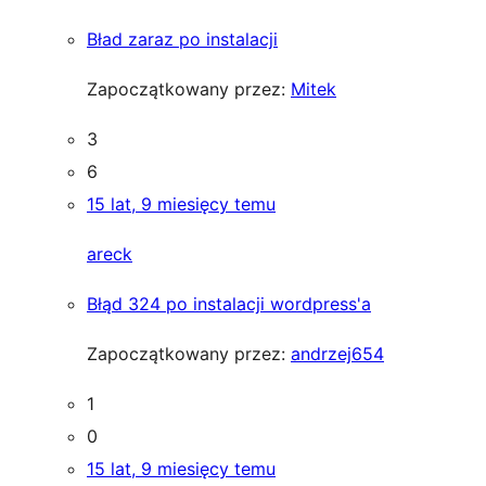
Bład zaraz po instalacji
Zapoczątkowany przez:
Mitek
3
6
15 lat, 9 miesięcy temu
areck
Błąd 324 po instalacji wordpress'a
Zapoczątkowany przez:
andrzej654
1
0
15 lat, 9 miesięcy temu