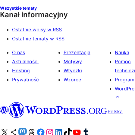
Wszystkie tematy
Kanał informacyjny
Ostatnie wpisy w RSS
Ostatnie tematy w RSS
O nas
Prezentacja
Nauka
Aktualności
Motywy
Pomoc
Hosting
Wtyczki
technicz
Prywatność
Wzorce
Programi
WordPres
↗
Polska
Odwiedź nasze konto X (dawniej Twitter)
Odwiedź nasze konto Bluesky
Odwiedź nasze konto na Mastodoncie
Odwiedź naszego Threadsa
Odwiedź naszego Facebooka
Odwiedź nasze konto na Instagramie
Odwiedź nasze konto na LinkedIn
Odwiedź naszego TikToka
Odwiedź nasz kanał YouTube
Odwiedź naszego Tumblra