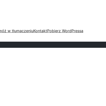
móż w tłumaczeniu
Kontakt
Pobierz WordPressa