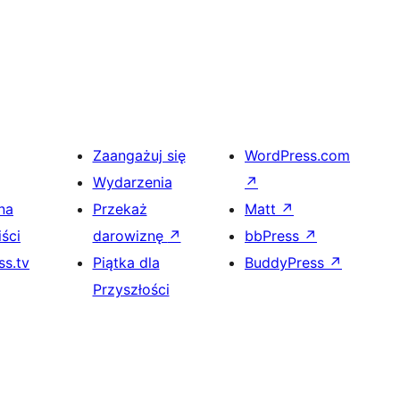
Zaangażuj się
WordPress.com
Wydarzenia
↗
na
Przekaż
Matt
↗
ści
darowiznę
↗
bbPress
↗
s.tv
Piątka dla
BuddyPress
↗
Przyszłości