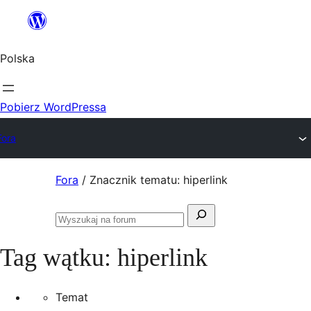
Przejdź
do
Polska
treści
Pobierz WordPressa
Fora
Przejdź
Fora
/
Znacznik tematu: hiperlink
do
Szukaj:
treści
Przeszukaj
fora
Tag wątku:
hiperlink
Temat