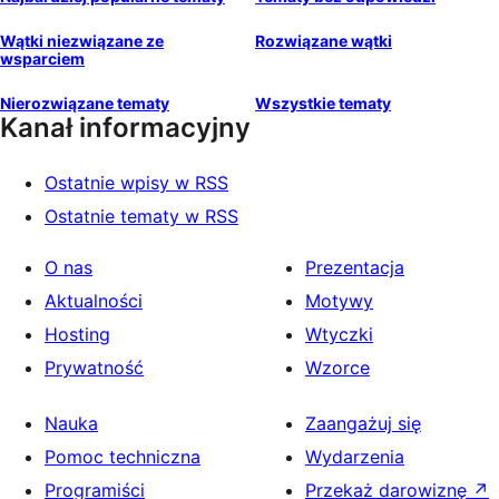
Wątki niezwiązane ze
Rozwiązane wątki
wsparciem
Nierozwiązane tematy
Wszystkie tematy
Kanał informacyjny
Ostatnie wpisy w RSS
Ostatnie tematy w RSS
O nas
Prezentacja
Aktualności
Motywy
Hosting
Wtyczki
Prywatność
Wzorce
Nauka
Zaangażuj się
Pomoc techniczna
Wydarzenia
Programiści
Przekaż darowiznę
↗