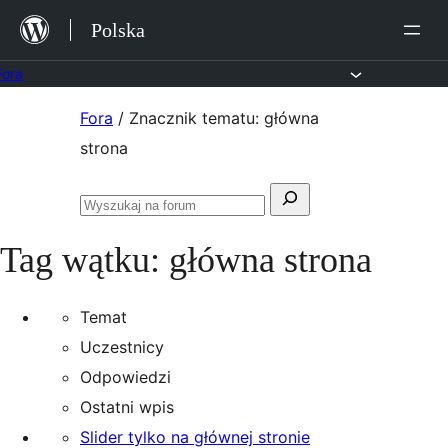
Przejdź
Polska
do
treści
Fora
Przejdź
Fora
/
Znacznik tematu: główna
do
strona
treści
Szukaj:
Przeszukaj
fora
Tag wątku:
główna strona
Temat
Uczestnicy
Odpowiedzi
Ostatni wpis
Slider tylko na głównej stronie