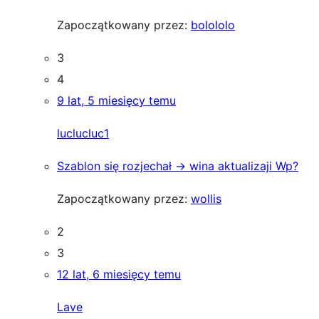
Zapoczątkowany przez:
bolololo
3
4
9 lat, 5 miesięcy temu
luclucluc1
Szablon się rozjechał -> wina aktualizaji Wp?
Zapoczątkowany przez:
wollis
2
3
12 lat, 6 miesięcy temu
Lave