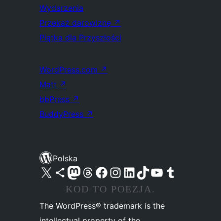
Wydarzenia
Przekaż darowiznę
↗
Piątka dla Przyszłości
WordPress.com
↗
Matt
↗
bbPress
↗
BuddyPress
↗
Polska
Odwiedź nasze konto X (dawniej Twitter)
Odwiedź nasze konto Bluesky
Odwiedź nasze konto na Mastodoncie
Odwiedź naszego Threadsa
Odwiedź naszego Facebooka
Odwiedź nasze konto na Instagramie
Odwiedź nasze konto na LinkedIn
Odwiedź naszego TikToka
Odwiedź nasz kanał YouTube
Odwiedź naszego Tumblra
KOD TO POEZJA.
The WordPress® trademark is the
intellectual property of the