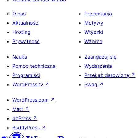
O nas
Prezentacja
Aktualności
Motywy
Hosting
Wtyczki
Prywatność
Wzorce
Nauka
Zaangażuj się
Pomoc techniczna
Wydarzenia
Programiści
Przekaż darowiznę
↗
WordPress.tv
↗
Swag
↗
WordPress.com
↗
Matt
↗
bbPress
↗
BuddyPress
↗