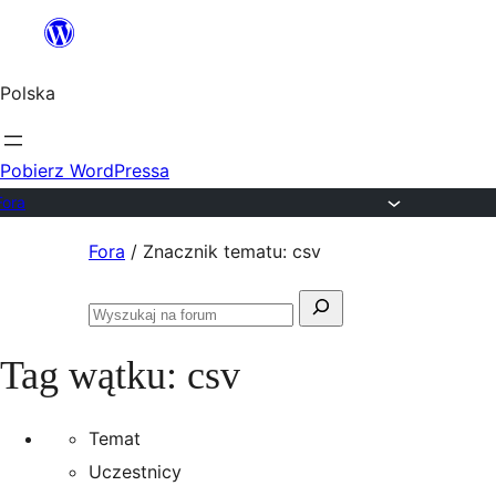
Przejdź
do
Polska
treści
Pobierz WordPressa
Fora
Przejdź
Fora
/
Znacznik tematu: csv
do
Szukaj:
treści
Przeszukaj
fora
Tag wątku:
csv
Temat
Uczestnicy