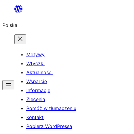
Przejdź
do
Polska
treści
Motywy
Wtyczki
Aktualności
Wsparcie
Informacje
Zlecenia
Pomóż w tłumaczeniu
Kontakt
Pobierz WordPressa