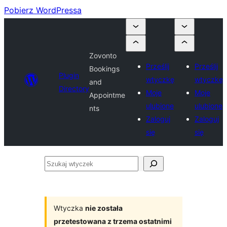
Pobierz WordPressa
Zovonto
Prześlij
Prześlij
Bookings
Plugin
wtyczkę
wtyczkę
and
Directory
Moje
Moje
Appointme
ulubione
ulubione
nts
Zaloguj
Zaloguj
się
się
Szukaj
wtyczek
Wtyczka
nie została
przetestowana z trzema ostatnimi