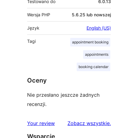
Testowano do
6.0.13
Wersja PHP
5.6.25 lub nowszej
Język
English (US)
Tagi
appointment booking
appointments
booking calendar
Oceny
Nie przesłano jeszcze żadnych
recenzji.
recenzje
Your review
Zobacz wszystkie
.
Wsparcie