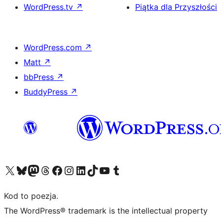
WordPress.tv
↗
Piątka dla Przyszłości
WordPress.com
↗
Matt
↗
bbPress
↗
BuddyPress
↗
Odwiedź nasze konto X (dawniej Twitter)
Odwiedź nasze konto Bluesky
Odwiedź nasze konto na Mastodoncie
Odwiedź naszego Threadsa
Odwiedź naszego Facebooka
Odwiedź nasze konto na Instagramie
Odwiedź nasze konto na LinkedIn
Odwiedź naszego TikToka
Odwiedź nasz kanał YouTube
Odwiedź naszego Tumblra
Kod to poezja.
The WordPress® trademark is the intellectual property